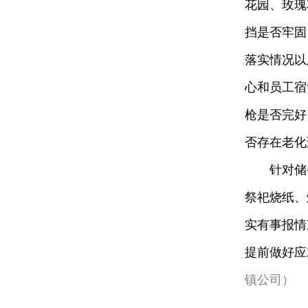
花园、玫瑰
挡是否牢固
落实情况以
心和员工宿
枪是否完好
否存在老化
针对储
祭祀烧纸、
实有事报情
提前做好应
镇公司）