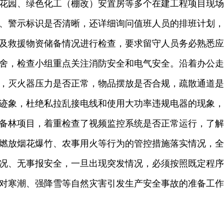
花园、绿色化工（棚改）安置房等多个在建工程项目现场
、警示标识是否清晰，还详细询问值班人员的排班计划，
及救援物资储备情况进行检查，要求留守人员务必熟悉应
舍，检查小组重点关注消防安全和电气安全。沿着办公走
，灭火器压力是否正常，物品摆放是否合规，疏散通道是
迹象，杜绝私拉乱接电线和使用大功率违规电器的现象
备林项目，着重检查了视频监控系统是否正常运行，了解
燃放烟花爆竹、农事用火等行为的管控措施落实情况，全
况、无事报安全，一旦出现突发情况，必须按照既定程序
对寒潮、强降雪等自然灾害引发生产安全事故的准备工作