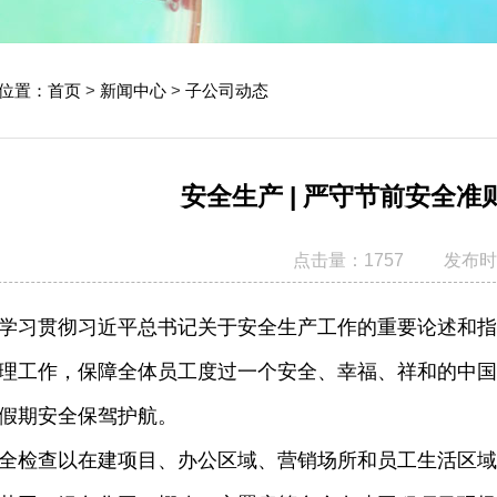
位置：首页
>
新闻中心
>
子公司动态
安全生产 | 严守节前安全
点击量：1757
发布时间
学习贯彻习近平总书记关于安全生产工作的重要论述和指
理工作，保障全体员工度过一个安全、幸福、祥和的中国
假期安全保驾护航。
全检查以在建项目、办公区域、营销场所和员工生活区域