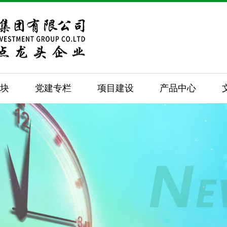
板块
党建专栏
项目建设
产品中心