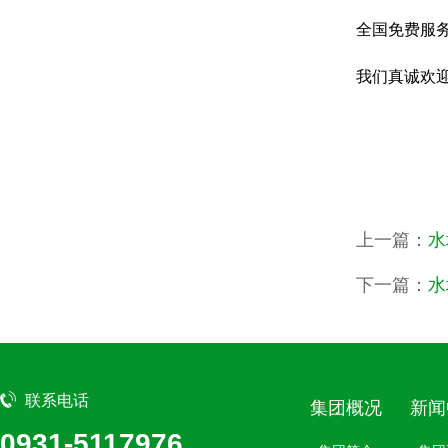
全国免费服
我们真诚欢
上一篇：
水
下一篇：
水
联系电话
集团概况
新闻
0931-5117976