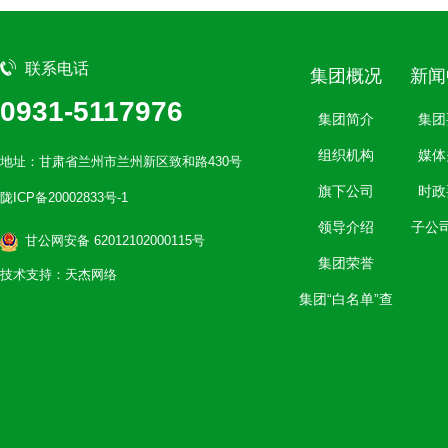
联系电话
集团概况
新闻
0931-5117976
集团简介
集团
组织机构
媒体
地址：甘肃省兰州市兰州新区致和路430号
旗下公司
时政
陇ICP备20002833号-1
领导介绍
子公
甘公网安备 62012102000115号
集团荣誉
技术支持：天杰网络
集团“白名单”查
询