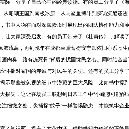
实际，分享了自己心中的经典读物。有的员工分享了《
险，从珊瑚王国到南极冰原，从与鲨鱼搏斗到探访沉船遗迹
，书中人物在面对深海险境时展现出的团队协作能力和
，让大家深受启发。有的员工带来了《杜甫传》，解读
的颠沛流离，再到晚年在成都草堂暂得安宁却依旧心系苍生
门酒肉臭，路有冻死骨”背后的忧国忧民之心。同时结合当
都应怀揣对家国的赤诚与对民生的关切。还有的员工分享
揭示那些被忽视的细节中潜藏的巨大风险。比如书中提
大损失，这让在场员工联想到日常工作中“小疏忽可能酿
注细微之处，像捕捉“蚊子”一样警惕隐患，才能筑牢企
宽了知识面，提升了文化内涵；借助书籍中传递的正能